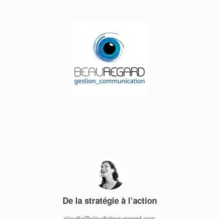
Skip
to
content
De la stratégie à l’action
claudia@claudiabeauregard.com